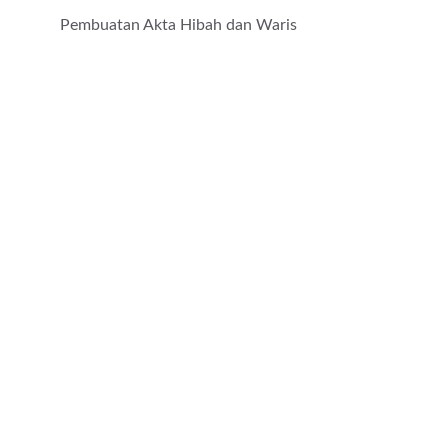
Pembuatan Akta Hibah dan Waris 
Kontak
Hubungi kami untuk layanan hukum 
terpercaya
EMAIL
ALAMAT
TELEPON/WHATSAPP
kantor.notarisarlenie@gmail.com