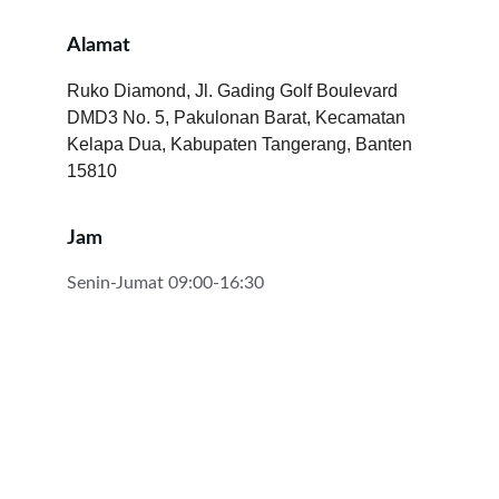
Alamat
Ruko Diamond, Jl. Gading Golf Boulevard 
DMD3 No. 5, Pakulonan Barat, Kecamatan 
Kelapa Dua, Kabupaten Tangerang, Banten 
15810
Jam
Senin-Jumat 09:00-16:30
★★★★★
Notaris Arlenie sangat membantu dalam 
pengurusan Akta Jual Beli saya dengan 
proses cepat dan hasil memuaskan.